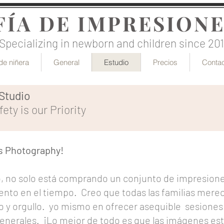
ÍA DE IMPRESIONE
Specializing in newborn and children since 20
de niñera
General
Estudio
Precios
Conta
Studio
ty is our Priority
ns Photography!
, no solo está comprando un conjunto de impresiones
nto en el tiempo.
Creo que todas las familias mere
 y orgullo.
yo mismo en ofrecer asequible
sesiones 
generales.
¡Lo mejor de todo es que las imágenes est